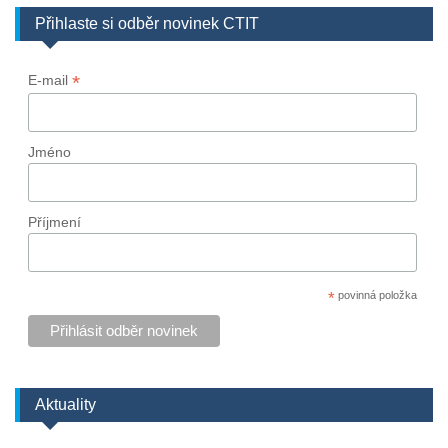
Přihlaste si odběr novinek CTIT
*
E-mail
Jméno
Příjmení
*
povinná položka
Aktuality