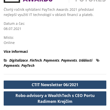
Čtvrtý ročník vyhlášení PayTech Awards 2021 představí
nejlepší využití IT technologií v oblasti financí a plateb.
Datum a čas:
08.07.2021
Místo:
Online
Více informací
Digitalizace
,
FinTech
,
Payments
,
Payments
,
Události
Payments
,
PayTech
Navigace
CTIT Newsletter 06/2021
pro
Robo-advisory a WealthTech s CEO Portu
příspěvek
Radimem Krejčím