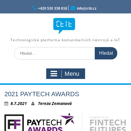
Skip
to
+420 530 338 818
info@ctit.cz
content
Technologická platforma komunikačních nástrojů a IoT
Search
for:
Menu
2021 PAYTECH AWARDS
8.7.2021
Tereza Zemanová