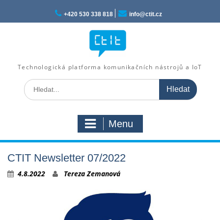
Skip
to
+420 530 338 818
info@ctit.cz
content
Technologická platforma komunikačních nástrojů a IoT
Search
for:
Menu
CTIT Newsletter 07/2022
4.8.2022
Tereza Zemanová