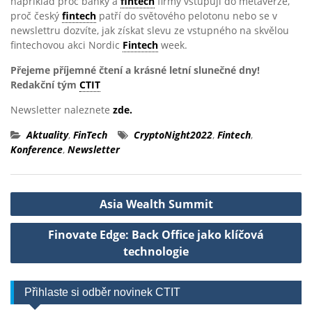
například proč banky a
fintech
firmy vstupují do metaverze,
proč český
fintech
patří do světového pelotonu nebo se v
newslettru dozvíte, jak získat slevu ze vstupného na skvělou
fintechovou akci Nordic
Fintech
week.
Přejeme příjemné čtení a krásné letní slunečné dny!
Redakční tým
CTIT
Newsletter naleznete
zde.
Aktuality
,
FinTech
CryptoNight2022
,
Fintech
,
Konference
,
Newsletter
Navigace
Asia Wealth Summit
pro
Finovate Edge: Back Office jako klíčová
příspěvek
technologie
Přihlaste si odběr novinek CTIT