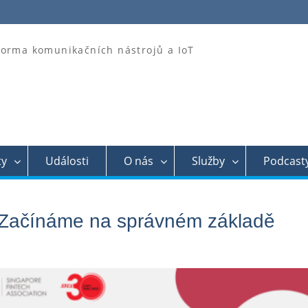
forma komunikačních nástrojů a IoT
ty
Události
O nás
Služby
Podcast
 Začínáme na správném základě