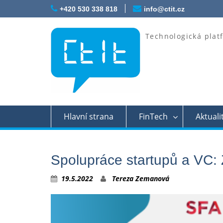
Skip
+420 530 338 818
info@ctit.cz
to
content
Technologická plat
Hlavní strana
FinTech
Aktuali
Spolupráce startupů a VC:
19.5.2022
Tereza Zemanová