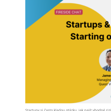
Startupy si často kladou otázku, jak najít vhodné riz