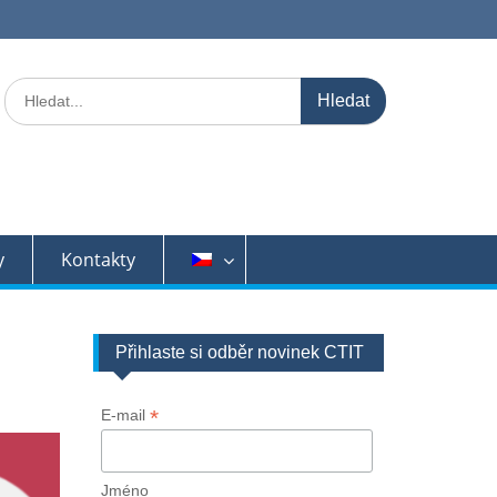
Search
for:
y
Kontakty
Přihlaste si odběr novinek CTIT
*
E-mail
Jméno