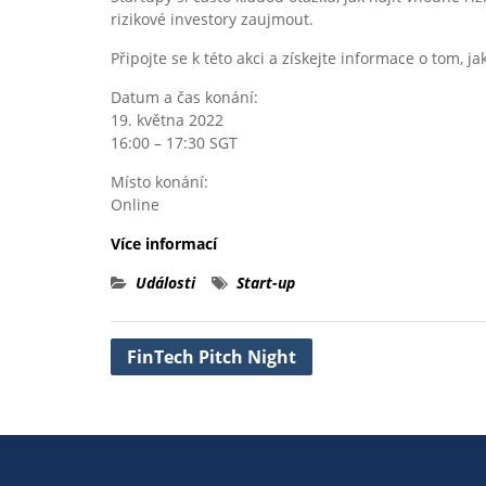
rizikové investory zaujmout.
Připojte se k této akci a získejte informace o tom, j
Datum a čas konání:
19. května 2022
16:00 – 17:30 SGT
Místo konání:
Online
Více informací
Události
Start-up
Navigace
FinTech Pitch Night
pro
příspěvek