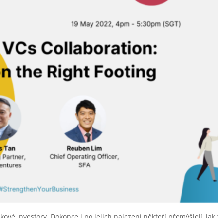
ikové investory. Dokonce i po jejich nalezení někteří přemýšlejí, jak 