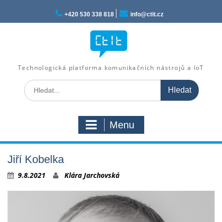
Skip
to
+420 530 338 818
info@ctit.cz
content
Technologická platforma komunikačních nástrojů a IoT
Search
for:
Menu
Jiří Kobelka
9.8.2021
Klára Jarchovská