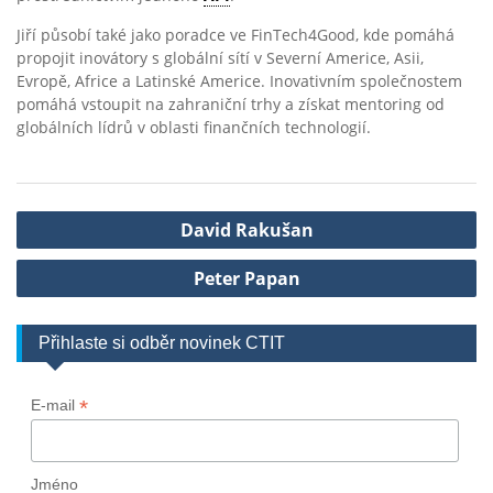
Jiří působí také jako poradce ve FinTech4Good, kde pomáhá
propojit inovátory s globální sítí v Severní Americe, Asii,
Evropě, Africe a Latinské Americe. Inovativním společnostem
pomáhá vstoupit na zahraniční trhy a získat mentoring od
globálních lídrů v oblasti finančních technologií.
Navigace
David Rakušan
pro
Peter Papan
příspěvek
Přihlaste si odběr novinek CTIT
*
E-mail
Jméno