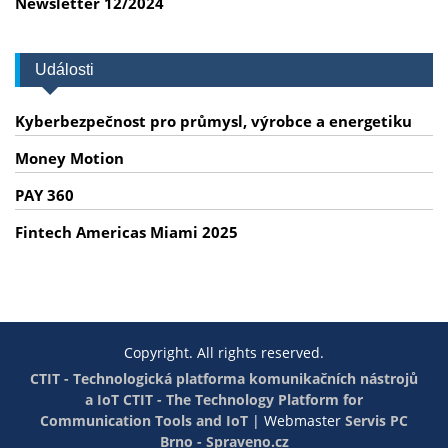
Newsletter 12/2024
Události
Kyberbezpečnost pro průmysl, výrobce a energetiku
Money Motion
PAY 360
Fintech Americas Miami 2025
Copyright. All rights reserved.
CTIT - Technologická platforma komunikačních nástrojů
a IoT
CTIT - The Technology Platform for
Communication Tools and IoT
|
Webmaster
Servis PC
Brno - Spraveno.cz