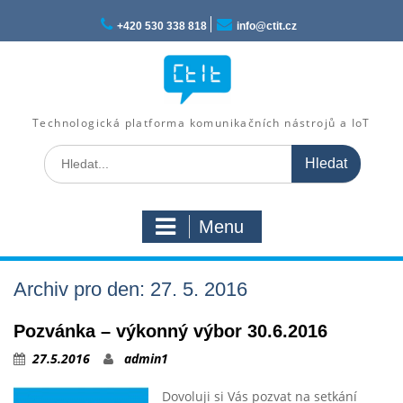
Skip
to
+420 530 338 818
info@ctit.cz
content
Technologická platforma komunikačních nástrojů a IoT
Search
for:
Menu
Archiv pro den: 27. 5. 2016
Pozvánka – výkonný výbor 30.6.2016
27.5.2016
admin1
Dovoluji si Vás pozvat na setkání