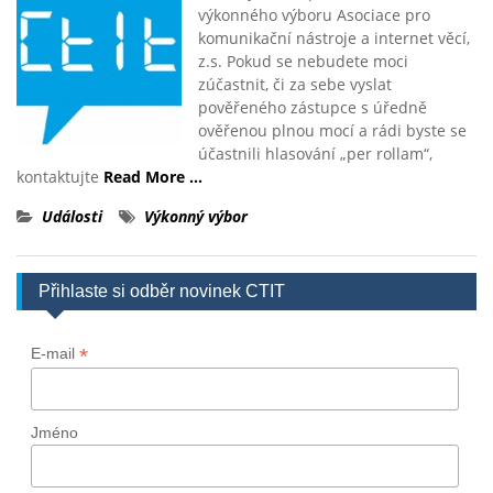
výkonného výboru Asociace pro
komunikační nástroje a internet věcí,
z.s. Pokud se nebudete moci
zúčastnit, či za sebe vyslat
pověřeného zástupce s úředně
ověřenou plnou mocí a rádi byste se
účastnili hlasování „per rollam“,
kontaktujte
Read More …
Události
Výkonný výbor
Přihlaste si odběr novinek CTIT
*
E-mail
Jméno