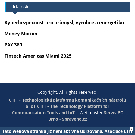
Události
Kyberbezpečnost pro průmysl, výrobce a energetiku
Money Motion
PAY 360
Fintech Americas Miami 2025
Copyright. All rights reserved.
CTIT - Technologická platforma komunikačních nástrojů
a IoT
CTIT - The Technology Platform for
Communication Tools and IoT
|
Webmaster
Servis PC
Brno - Spraveno.cz
X
Tato webová stránka již není aktivně udržována. Asociace CTIT