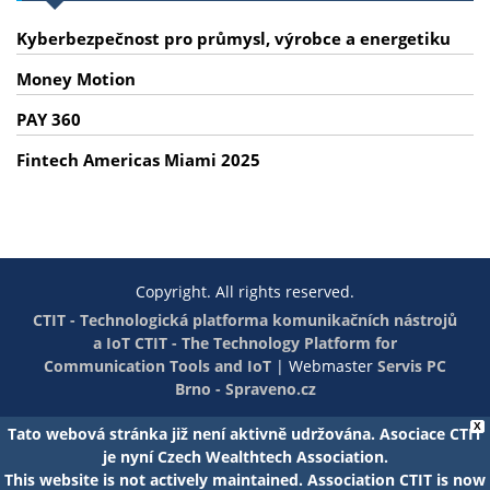
Kyberbezpečnost pro průmysl, výrobce a energetiku
Money Motion
PAY 360
Fintech Americas Miami 2025
Copyright. All rights reserved.
CTIT - Technologická platforma komunikačních nástrojů
a IoT
CTIT - The Technology Platform for
Communication Tools and IoT
|
Webmaster
Servis PC
Brno - Spraveno.cz
X
Tato webová stránka již není aktivně udržována. Asociace CTIT
je nyní Czech Wealthtech Association.
This website is not actively maintained. Association CTIT is now