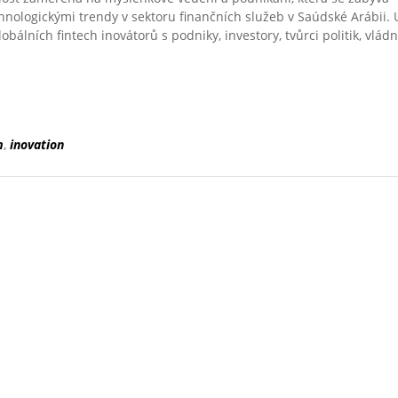
hnologickými trendy v sektoru finančních služeb v Saúdské Arábii. 
globálních fintech inovátorů s podniky, investory, tvůrci politik, vlád
m
,
inovation