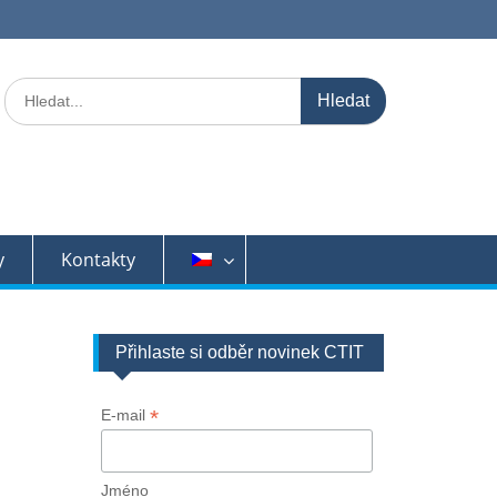
Search
for:
y
Kontakty
Přihlaste si odběr novinek CTIT
*
E-mail
Jméno