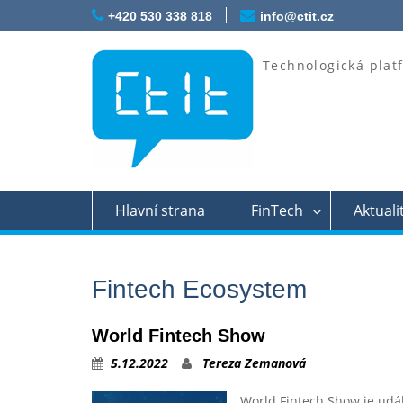
Skip
+420 530 338 818
info@ctit.cz
to
content
Technologická plat
Hlavní strana
FinTech
Aktuali
Fintech Ecosystem
World Fintech Show
5.12.2022
Tereza Zemanová
World Fintech Show je udá