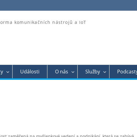
forma komunikačních nástrojů a IoT
ty
Události
O nás
Služby
Podcast
lost zaměřená na myšlenkové vedení a podnikání, která se zabývá