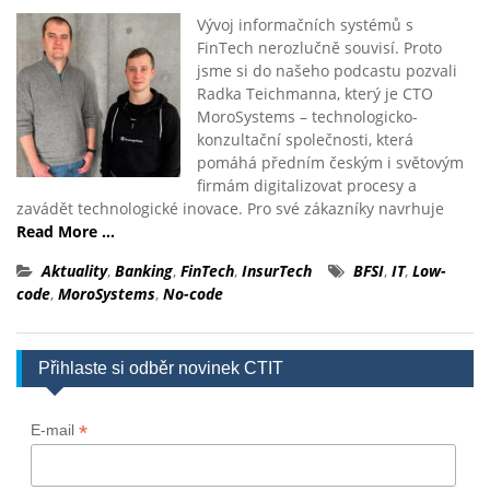
Vývoj informačních systémů s
FinTech nerozlučně souvisí. Proto
jsme si do našeho podcastu pozvali
Radka Teichmanna, který je CTO
MoroSystems – technologicko-
konzultační společnosti, která
pomáhá předním českým i světovým
firmám digitalizovat procesy a
zavádět technologické inovace. Pro své zákazníky navrhuje
Read More …
Aktuality
,
Banking
,
FinTech
,
InsurTech
BFSI
,
IT
,
Low-
code
,
MoroSystems
,
No-code
Přihlaste si odběr novinek CTIT
*
E-mail