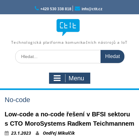
Skip
to
+420 530 338 818
info@ctit.cz
content
Technologická platforma komunikačních nástrojů a IoT
Search
for:
Menu
No-code
Low-code a no-code řešení v BFSI sektoru
s CTO MoroSystems Radkem Teichmannem
23.1.2023
Ondřej Mikulčík