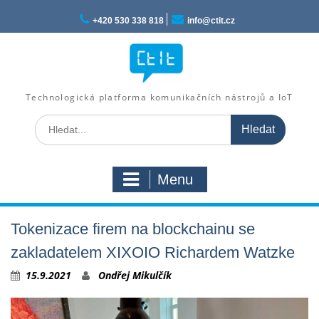
Skip
to
+420 530 338 818
info@ctit.cz
content
Technologická platforma komunikačních nástrojů a IoT
Search
for:
Menu
Tokenizace firem na blockchainu se
zakladatelem XIXOIO Richardem Watzke
15.9.2021
Ondřej Mikulčík