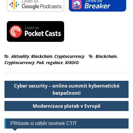
Aktuality
,
Blockchain
,
Cryptocurrency
Blockchain
,
Cryptocurrency
,
PoA
,
regulace
,
XIXOIO
Navigace
Cyber security – online summit kybernetické
pro
bezpečnosti
příspěvek
Modernizace plateb v Evropě
Přihlaste si odběr novinek CTIT