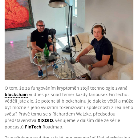
O tom, že za fungováním kryptoměn stojí technologie zvaná
blockchain
ví dnes již snad téměř každý fanoušek FinTechu.
Věděli jste ale, že potenciál blockchainu je daleko větší a může
být možné s jeho využitím tokenizovat i společnosti z reálného
světa? Právě tomu se s Richardem Watzke, předsedou
představenstva
XIXOIO
, věnujeme v dalším díle ze série
podcastů
FinTech
Roadmap.
Zauvažujeme nad tím, v jaké implementační fázi blockchainu