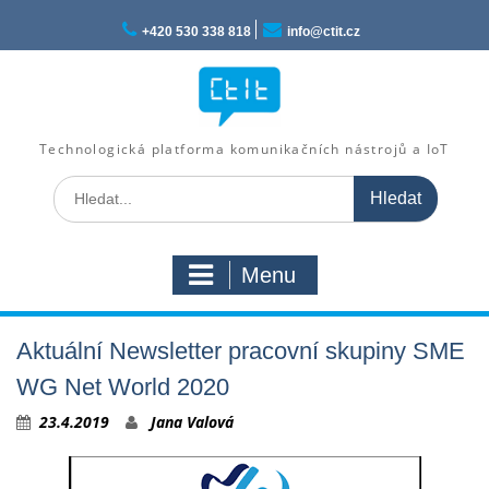
Skip
to
+420 530 338 818
info@ctit.cz
content
Technologická platforma komunikačních nástrojů a IoT
Search
for:
Menu
Aktuální Newsletter pracovní skupiny SME
WG Net World 2020
23.4.2019
Jana Valová